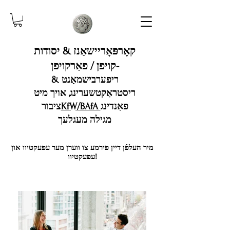
קאָרפּאָריישאַנז & יסודות
-קויפן / פאַרקויפן
ריפערבישמאַנט &
ריסטראַקטשערינג, אויך מיט
פאַנדינג
KfW/BAfA
ציבור
מגילה מעגלעך
מיר העלפֿן דיין פירמע צו ווערן מער עפעקטיוו און
עפעקטיוו!