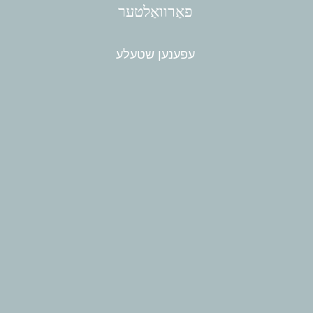
פאַרוואַלטער
עפענען שטעלע