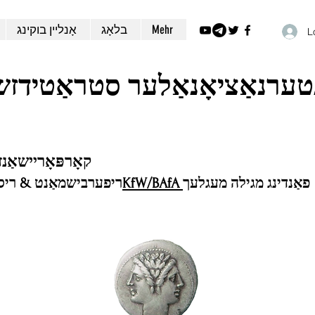
Mehr
בלאָג
אָנליין בוקינג
L
טערנאַציאָנאַלער סטראַטידזשי
קאָרפּאָריישאַנז
פאַנדינג מגילה מעגלעך
KfW/BAfA
ריפערבישמאַנט & ריסט