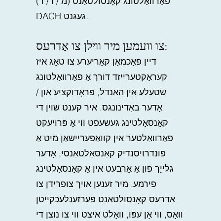
פאַרוואַלטונג קאָנסולטאַנט (מ / ו / ד)
DACH געגנט.
צו וועמען מיר ווילן צו אַדרעס:
דיין פאַכמאַן קאַריערע צו טאָג איז
קעראַקטערייזד דורך אַ פאַרוואַלטונג
שטעלע אין האַנדל, פּראָדוקציע און /
אָדער באַדינונגס. איר קענט שוין די
קאַנסאַלטינג געשעפט ווי אַ פּרויעקט
פאַרוואַלטער אין קוואַפּעריישאַן מיט אַ
פונדרויסנדיק קאַנסאַלטאַנסי, אָדער
גלייַך פֿון אַ אַרבעט אין אַ קאַנסאַלטינג
פירמע. מיר זענען אויך צופרידן צו
אַדרעס קאָנסולטאַנט פערזענלעכקייטן
וואָס, ווי אַן עפּו, וואָלט איצט ווי צו נוצן די