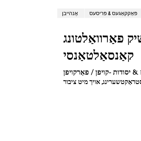
פּאַקקאַגעס & פּריסעס
אָנהייבן
ק פאַרוואַלטונג
קאַנסאַלטאַנסי
 & יסודות -קויפן / פאַרקויפן
ראַקטשערינג, אויך מיט ציבור