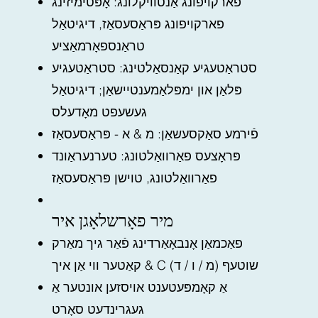
פארקויפונג אַנטוויקלונג: אָפּטימיזינג
פארקויפונג פּראַסעסאַז, דיגיטאַל
טראַנספאָרמאַציע
סטראַטעגיע קאַנסאַלטינג: סטראַטעגיע
פּלאַן און ימפּלאַמענטיישאַן; דיגיטאַל
געשעפט מאָדעלס
פֿירמע סאַקסעשאַן: מ & א - פּראַסעסאַז
פּראָצעס פאַרוואַלטונג: טערנעראַונד
פאַרוואַלטונג, טוישן פּראַסעסאַז
מיר פאָרשלאָגן איר
פאַכמאַן אָנבאָאַרדינג פֿאַר גיך מאַרק
קאַטער ווי אַן איך & C שוטעף (מ / ו / ד)
אַ קאָמפּעטענט אויסזען אונטער אַ
געגרינדעט סאָרט