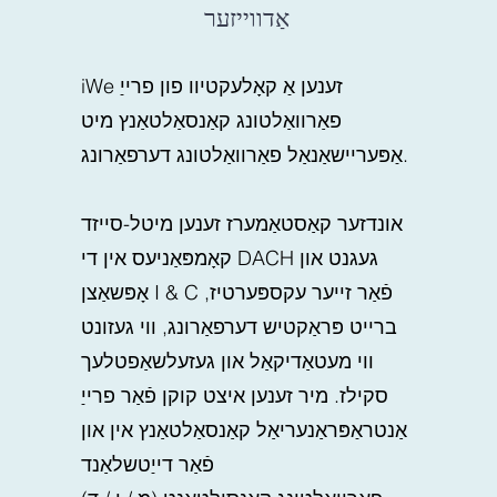
אַדווייזער
iWe זענען אַ קאָלעקטיוו פון פרייַ
פאַרוואַלטונג קאַנסאַלטאַנץ מיט
אַפּעריישאַנאַל פאַרוואַלטונג דערפאַרונג.
אונדזער קאַסטאַמערז זענען מיטל-סייזד
קאָמפּאַניעס אין די DACH געגנט און
אָפּשאַצן I & C פֿאַר זייער עקספּערטיז,
ברייט פּראַקטיש דערפאַרונג, ווי געזונט
ווי מעטאַדיקאַל און געזעלשאַפטלעך
סקילז. מיר זענען איצט קוקן פֿאַר פרייַ
אַנטראַפּראַנעריאַל קאַנסאַלטאַנץ אין און
פֿאַר דייַטשלאַנד