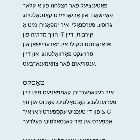
פּאָטענציעל פֿאַר הצלחה פון אַ קלאר
פּאַזישאַנד און אָרגאַניזירט קאַנסאַלטינג
גרופּע. פּערסנאַלי, איר ימפּאָנירן מיט אַ
הויך מדרגה פון IT קירבות, דיין
פּראַנאַונסט סקילז אין מאַדעריישאַן און
פּרויעקט פאַרוואַלטונג, און דיין
ענטוזיאַזם פֿאַר צוזאַמענאַרבעט.
טאַסקס
איר רעקאָמענדירן קאָמפּאַניעס מיט דיין
פערזענלעכע קאַנסאַלטינג פאָקוס און נוץ
פון די טעכניש עקספּערטיז אַז איך & C
אָפפערס אין פיר קאַנסאַלטינג פעלדער: