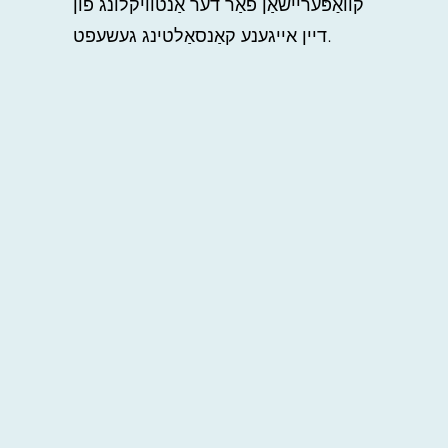
קוואַפּעריישאַן פֿאַר דער אַנטוויקלונג פון
דיין אייגענע קאַנסאַלטינג געשעפט.