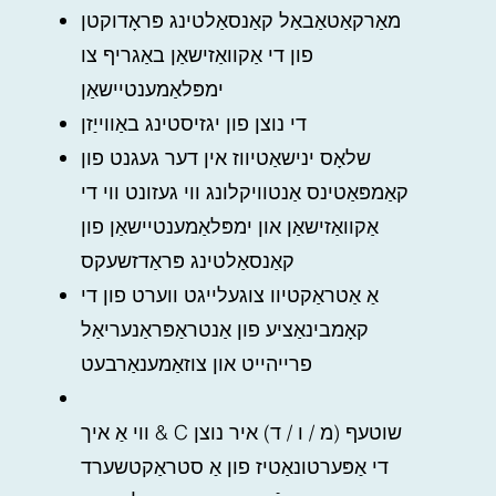
מאַרקאַטאַבאַל קאַנסאַלטינג פּראָדוקטן
פון די אַקוואַזישאַן באַגריף צו
ימפּלאַמענטיישאַן
די נוצן פון יגזיסטינג באַווייַזן
שלאָס ינישאַטיווז אין דער געגנט פון
קאַמפּאַטינס אַנטוויקלונג ווי געזונט ווי די
אַקוואַזישאַן און ימפּלאַמענטיישאַן פון
קאַנסאַלטינג פּראַדזשעקס
אַ אַטראַקטיוו צוגעלייגט ווערט פון די
קאָמבינאַציע פון אַנטראַפּראַנעריאַל
פרייהייט און צוזאַמענאַרבעט
ווי אַ איך & C שוטעף (מ / ו / ד) איר נוצן
די אַפּערטונאַטיז פון אַ סטראַקטשערד