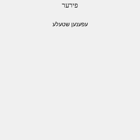
פירער
עפענען שטעלע