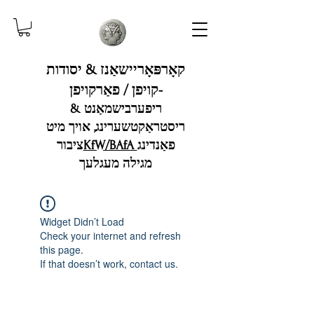
קאָרפּאָריישאַנז & יסודות
-קויפן / פאַרקויפן
ריפערבישמאַנט &
ריסטראַקטשערינג, אויך מיט
פאַנדינג
KfW/BAfA
ציבור
מגילה מעגלעך
Widget Didn’t Load
Check your internet and refresh
this page.
If that doesn’t work, contact us.