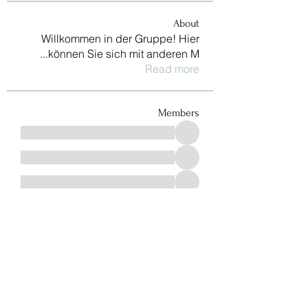
About
Willkommen in der Gruppe! Hier
...
können Sie sich mit anderen M
Read more
Members
See All Members (966)
תּל:
+49 (0) 221 630 606 500