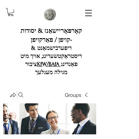
קאָרפּאָריישאַנז & יסודות
-קויפן / פאַרקויפן
ריפערבישמאַנט &
ריסטראַקטשערינג, אויך מיט
פאַנדינג
KfW/BAfA
ציבור
מגילה מעגלעך
Groups